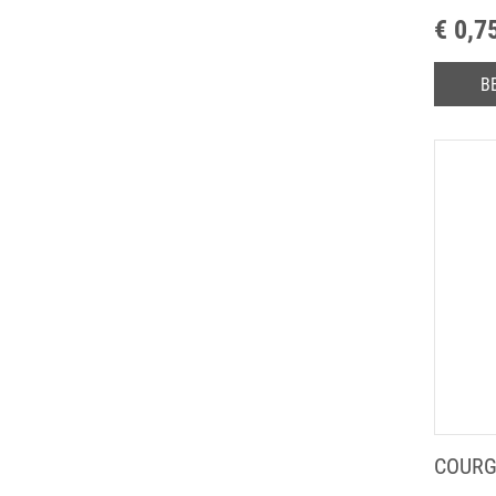
€ 0,7
B
COURG