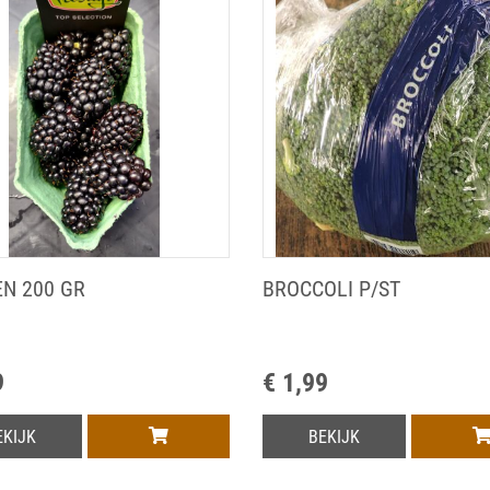
N 200 GR
BROCCOLI P/ST
9
€ 1,99
EKIJK
BEKIJK