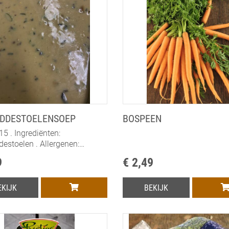
DDESTOELENSOEP
BOSPEEN
5 . Ingrediënten:
estoelen . Allergenen:
IJ, LACTOSE, GLUTEN
9
€ 2,49
EKIJK
BEKIJK