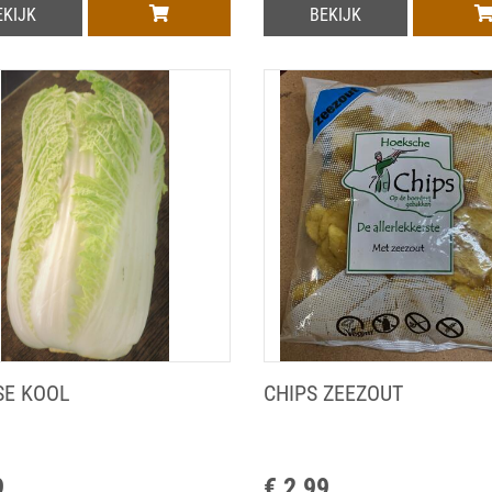
DIOXIDE
EKIJK
BEKIJK
SE KOOL
CHIPS ZEEZOUT
9
€ 2,99