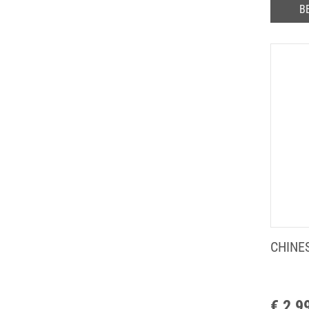
ZWAVEL
B
CHINE
€ 2,9