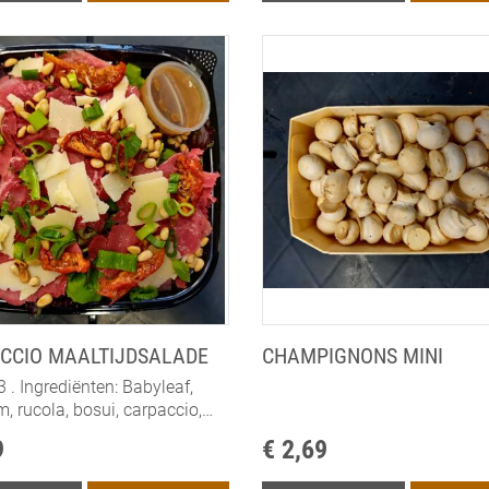
CCIO MAALTIJDSALADE
CHAMPIGNONS MINI
 . Ingrediënten: Babyleaf,
em, rucola, bosui, carpaccio,
oogde tomaat, kaas,
9
€ 2,69
mpitten . Allergenen: MELK,
E, MOSTERD,