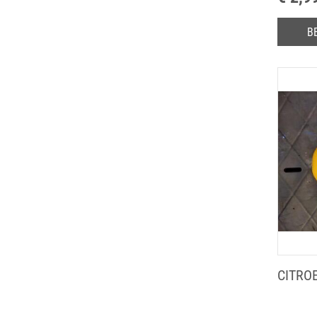
B
CITRO