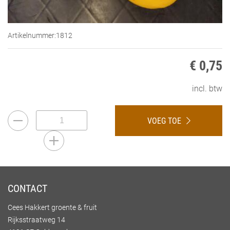
Artikelnummer:
1812
€ 0,75
incl. btw
VOEG TOE
CONTACT
Cees Hakkert groente & fruit
Rijksstraatweg 14